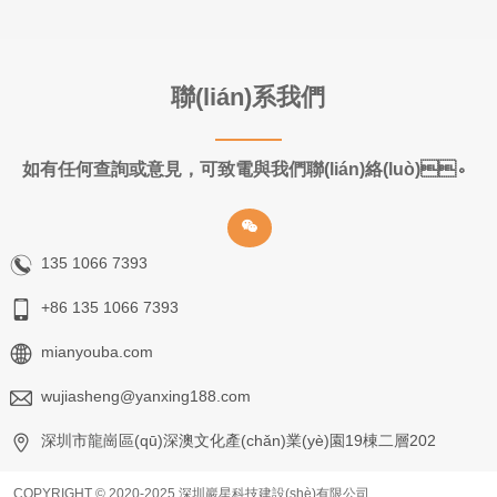
聯(lián)系我們
如有任何查詢或意見，可致電與我們聯(lián)絡(luò)。
135 1066 7393
+86 135 1066 7393
mianyouba.com
wujiasheng@yanxing188.com
深圳市龍崗區(qū)深澳文化產(chǎn)業(yè)園19棟二層202
COPYRIGHT © 2020-2025 深圳巖星科技建設(shè)有限公司