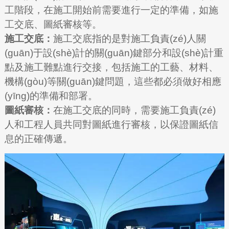
工階段，在施工開始前需要進行一定的準備，如施
工交底、圖紙審核等。
施工交底：
施工交底指的是對施工負責(zé)人關
(guān)于設(shè)計的關(guān)鍵部分和設(shè)計重
點及施工難點進行交接，包括施工的工藝、材料、
機構(gòu)等關(guān)鍵問題，這些都必須做好相應
(yīng)的準備和部署。
圖紙審核：
在施工交底的同時，需要施工負責(zé)
人和工程人員共同對圖紙進行審核，以保證圖紙信
息的正確傳遞。