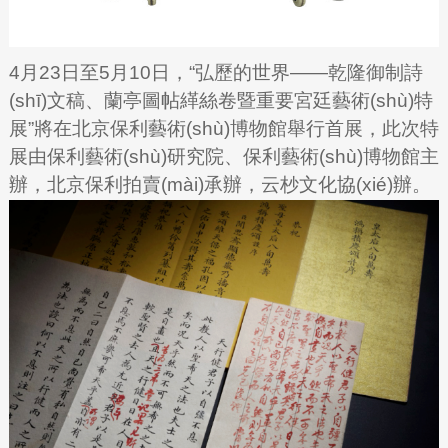
4月23日至5月10日，“弘歷的世界——乾隆御制詩
(shī)文稿、蘭亭圖帖緙絲卷暨重要宮廷藝術(shù)特
展”將在北京保利藝術(shù)博物館舉行首展，此次特
展由保利藝術(shù)研究院、保利藝術(shù)博物館主
辦，北京保利拍賣(mài)承辦，云杪文化協(xié)辦。