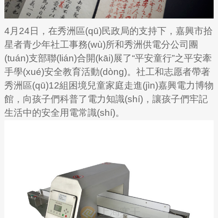
4月24日，在秀洲區(qū)民政局的支持下，嘉興市拾
星者青少年社工事務(wù)所和秀洲供電分公司團
(tuán)支部聯(lián)合開(kāi)展了“平安童行”之平安牽
手學(xué)安全教育活動(dòng)。社工和志愿者帶著
秀洲區(qū)12組困境兒童家庭走進(jìn)嘉興電力博物
館，向孩子們科普了電力知識(shí)，讓孩子們牢記
生活中的安全用電常識(shí)。