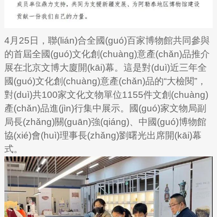
4月25日，聯(lián)合全國(guó)百家博物館共同參與
的首屆全國(guó)文化創(chuàng)意產(chǎn)品推介
展在北京文博大廈開(kāi)幕。這是對(duì)近三年全
國(guó)文化創(chuàng)意產(chǎn)品的“大檢閱”，
對(duì)共100家文化文物單位1155件文創(chuàng)
產(chǎn)品進(jìn)行集中展示。國(guó)家文物局副
局長(zhǎng)關(guān)強(qiáng)、中國(guó)博物館
協(xié)會(huì)理事長(zhǎng)劉曙光出席開(kāi)幕
式。