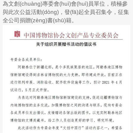
為文創(chuàng)專委會(huì)會(huì)員單位，積極參
與此次公益活動(dòng)，發(fā)起全員召集令，征集
全公司捐贈(zèng)書(shū)籍。