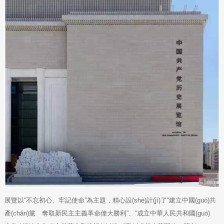
展覽以“不忘初心、牢記使命”為主題，精心設(shè)計(jì)了“建立中國(guó)共
產(chǎn)黨 奪取新民主主義革命偉大勝利”、“成立中華人民共和國(guó)