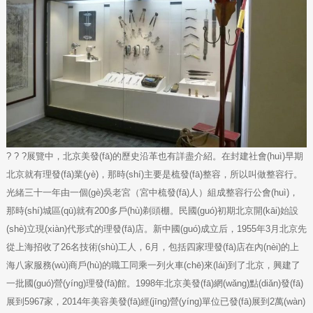
? ? ?展覽中，北京美發(fā)的歷史沿革也有詳盡介紹。在封建社會(huì)早期
北京就有理發(fā)業(yè)，那時(shí)主要是梳發(fā)整容，所以叫做整容行。
光緒三十一年由一個(gè)吳老宮（宮中梳發(fā)人）組成整容行公會(huì)，
那時(shí)城區(qū)就有200多戶(hù)剃頭棚。民國(guó)初期北京開(kāi)始設
(shè)立現(xiàn)代形式的理發(fā)店。新中國(guó)成立后，1955年3月北京先
從上海招收了26名技術(shù)工人，6月，包括四家理發(fā)店在內(nèi)的上
海八家服務(wù)商戶(hù)的職工同乘一列火車(chē)來(lái)到了北京，興建了
一批國(guó)營(yíng)理發(fā)館。1998年北京美發(fā)網(wǎng)點(diǎn)發(fā)
展到5967家，2014年美容美發(fā)經(jīng)營(yíng)單位已發(fā)展到2萬(wàn)