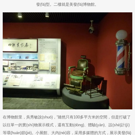
發(fā)型。二樓就是美發(fā)博物館。
在博物館里，吳秀敏說(shuō)，“雖然只有100多平方米的空間，但是打破了
以往單一的實(shí)物展示模式，還有互動(dòng)、體驗(yàn)、設(shè)計(jì)
等環(huán)節(jié)。小展館、大內(nèi)容，采用多媒體的方式，展示美發(fā)