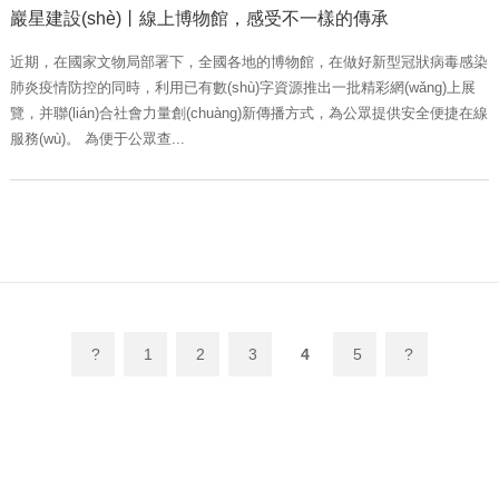
巖星建設(shè)丨線上博物館，感受不一樣的傳承
近期，在國家文物局部署下，全國各地的博物館，在做好新型冠狀病毒感染
肺炎疫情防控的同時，利用已有數(shù)字資源推出一批精彩網(wǎng)上展
覽，并聯(lián)合社會力量創(chuàng)新傳播方式，為公眾提供安全便捷在線
服務(wù)。 為便于公眾查...
?
1
2
3
4
5
?