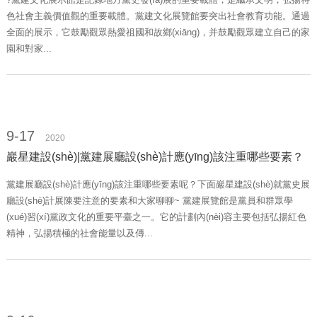
色社會主義價值觀的重要載體。黨建文化展覽館要突出社會教育功能。通過
全面的展示，它鼓勵觀眾熱愛祖國和故鄉(xiāng)，并鼓勵觀眾建立自己的家
園和對家...
9-17
2020
巖星建設(shè)|黨建展廳設(shè)計應(yīng)該注重哪些要素？
黨建展廳設(shè)計應(yīng)該注重哪些要素呢？下面巖星建設(shè)就黨史展
廳設(shè)計展陳要注意的要素和大家聊聊~ 黨建展覽館是黨員和群眾學
(xué)習(xí)黨政文化的重要平臺之一。它的計劃內(nèi)容主要包括弘揚紅色
精神，弘揚積極的社會能量以及傳...