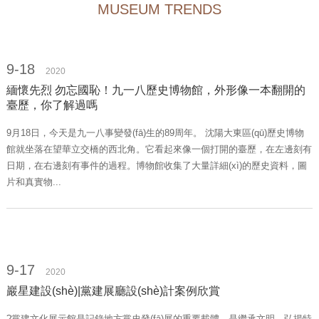
MUSEUM TRENDS
9-18
2020
緬懷先烈 勿忘國恥！九一八歷史博物館，外形像一本翻開的
臺歷，你了解過嗎
9月18日，今天是九一八事變發(fā)生的89周年。 沈陽大東區(qū)歷史博物
館就坐落在望華立交橋的西北角。它看起來像一個打開的臺歷，在左邊刻有
日期，在右邊刻有事件的過程。博物館收集了大量詳細(xì)的歷史資料，圖
片和真實物...
9-17
2020
巖星建設(shè)|黨建展廳設(shè)計案例欣賞
?黨建文化展示館是記錄地方黨史發(fā)展的重要載體，是繼承文明，弘揚特