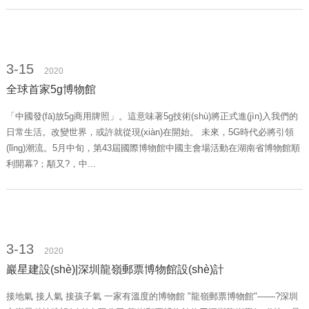
3-15
2020
全球首家5g博物館
「中國發(fā)放5g商用牌照」。這意味著5g技術(shù)將正式進(jìn)入我們的
日常生活。改變世界，或許就從現(xiàn)在開始。 未來，5G時代必將引領
(lǐng)潮流。5月中旬，第43屆國際博物館中國主會場活動在湖南省博物館順
利開幕?；顒又?，中...
3-13
2020
巖星建設(shè)|深圳龍嶺郵票博物館設(shè)計
接地氣 接人氣 接孩子氣 一家有溫度的博物館 "龍嶺郵票博物館"——?深圳