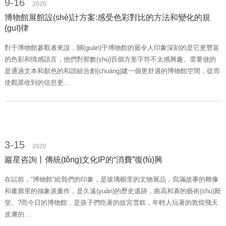
9-16
2020
博物館展館設(shè)計方案:感受色彩對比的方法和變化的規
(guī)律
對于博物館參觀者來說，關(guān)于博物館的最令人印象深刻的是它更豐富
的色彩和情感語言，他們對那數(shù)百個方形字符不太感興趣。需要做的
是通過文本和顏色的和諧組合創(chuàng)建一個更舒適的博物館空間，從而
使觀眾收到的信息更...
3-15
2020
巖星咨詢丨傳統(tǒng)文化IP的“消費”復(fù)興
在以前，“博物館”給我們的印象，是玻璃櫥里的文物展品，寫滿故事的雕像
和畫廊里的抽象派畫作，是久遠(yuǎn)的歷史遺跡，曲高和寡的藝術(shù)殿
堂。?而今日的博物館，是孩子們吃著的故宮雪糕，年輕人玩著的敦煌飛天
皮膚的...